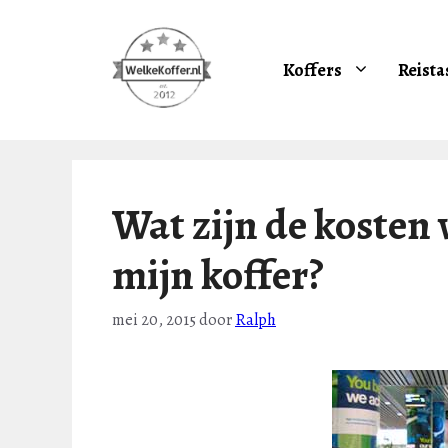
Ga
naar
de
Koffers
Reista
inhoud
Wat zijn de kosten 
mijn koffer?
mei 20, 2015
door
Ralph