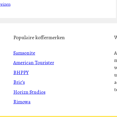
reizen
Populaire koffermerken
W
Samsonite
A
m
American Tourister
v
BHPPY
u
a
Bric’s
t
Horizn Studios
Rimowa