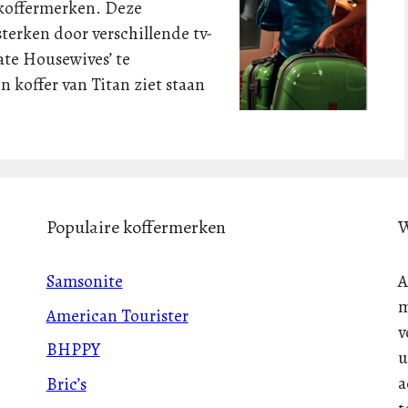
 koffermerken. Deze
terken door verschillende tv-
rate Housewives’ te
n koffer van Titan ziet staan
Populaire koffermerken
W
Samsonite
A
m
American Tourister
v
BHPPY
u
a
Bric’s