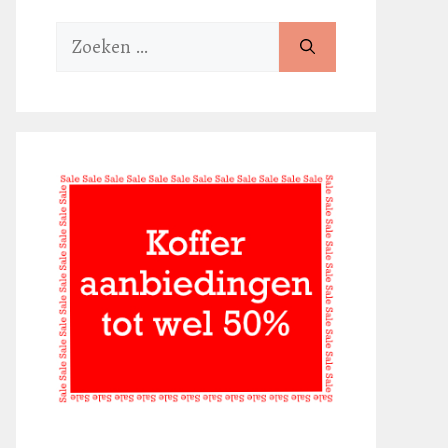
Zoek
naar: