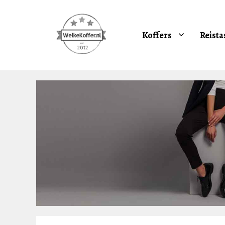
Ga
naar
de
Koffers
Reista
inhoud