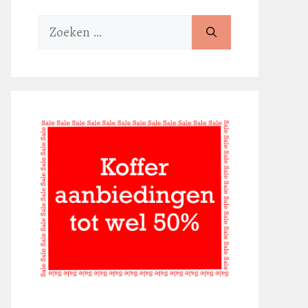
Zoek
naar: