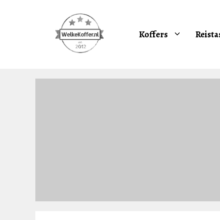
Ga
naar
de
Koffers
Reista
inhoud