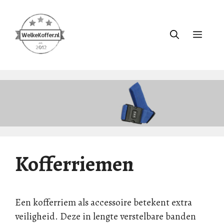
Ga
naar
de
Menu
inhoud
Kofferriemen
Een kofferriem als accessoire betekent extra
veiligheid. Deze in lengte verstelbare banden