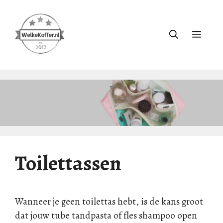
Ga
naar
de
Menu
inhoud
Toilettassen
Wanneer je geen toilettas hebt, is de kans groot
dat jouw tube tandpasta of fles shampoo open