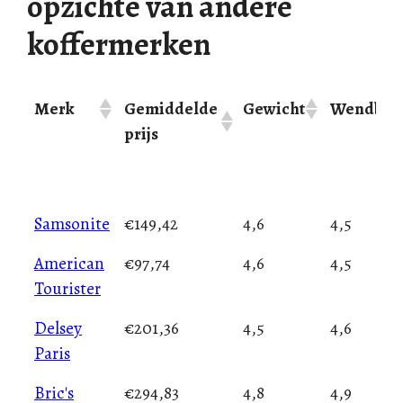
opzichte van andere
koffermerken
Merk
Gemiddelde
Gewicht
Wendbaa
prijs
Merk
Gemiddelde
Gewicht
Wendbaa
Samsonite
€149,42
4,6
4,5
prijs
American
€97,74
4,6
4,5
Tourister
Delsey
€201,36
4,5
4,6
Paris
Bric's
€294,83
4,8
4,9