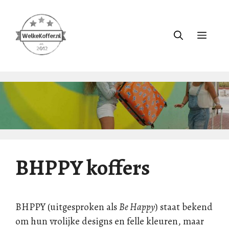
Ga
naar
de
Menu
inhoud
BHPPY koffers
BHPPY (uitgesproken als
Be Happy
) staat bekend
om hun vrolijke designs en felle kleuren, maar