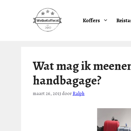
Ga
naar
de
Koffers
Reista
inhoud
Wat mag ik meenem
handbagage?
maart 26, 2013
door
Ralph