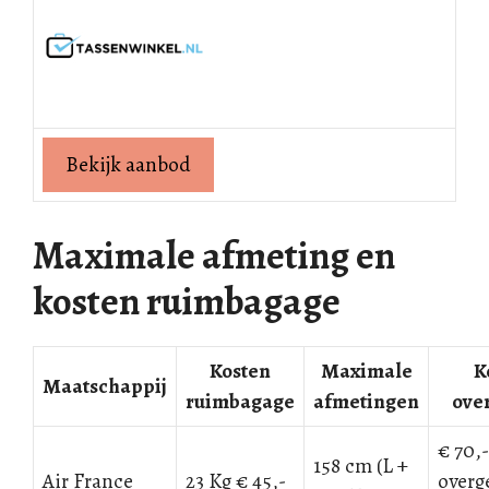
Bekijk aanbod
Maximale afmeting en
kosten ruimbagage
Kosten
Maximale
K
Maatschappij
ruimbagage
afmetingen
ove
€ 70,-
158 cm (L +
Air France
23 Kg € 45,-
overg