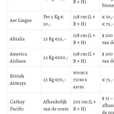
B + H)
binne
Per 5 Kg €
158 cm (L +
€ 10,-
Aer Lingus
10,-
B + H)
€ 75,-
158 cm (L +
$ 100
Alitalia
23 Kg €55,-
B + H)
van d
America
158 cm (L +
$ 100
23 Kg €100,-
Airlines
B + H)
van d
90cm x
British
23 Kg €70,-
75cm x
€ 75,-
Airways
43cm
$ 13 –
Cathay
Afhankelijk
203 cm (L +
afhan
Pacific
van de route
B + H)
de ro