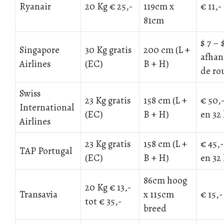
Ryanair
20 Kg € 25,-
119cm x
€ 11,-
81cm
$ 7 – 
Singapore
30 Kg gratis
200 cm (L +
afhan
Airlines
(EC)
B + H)
de ro
Swiss
23 Kg gratis
158 cm (L +
€ 50,-
International
(EC)
B + H)
en 32 
Airlines
23 Kg gratis
158 cm (L +
€ 45,-
TAP Portugal
(EC)
B + H)
en 32 
86cm hoog
20 Kg € 13,-
Transavia
x 115cm
€ 15,-
tot € 35,-
breed