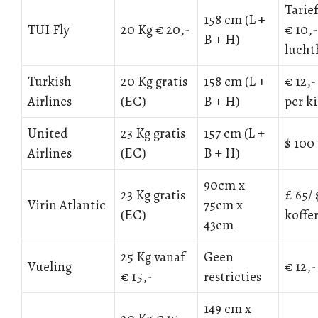
Tarie
158 cm (L +
TUI Fly
20 Kg € 20,-
€ 10,-
B + H)
lucht
Turkish
20 Kg gratis
158 cm (L +
€ 12,-
Airlines
(EC)
B + H)
per ki
United
23 Kg gratis
157 cm (L +
$ 100 
Airlines
(EC)
B + H)
90cm x
23 Kg gratis
£ 65/ 
Virin Atlantic
75cm x
(EC)
koffe
43cm
25 Kg vanaf
Geen
Vueling
€ 12,-
€ 15,-
restricties
149 cm x