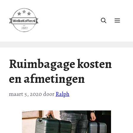
Ga
naar
de
Menu
inhoud
Ruimbagage kosten
en afmetingen
maart 5, 2020
door
Ralph