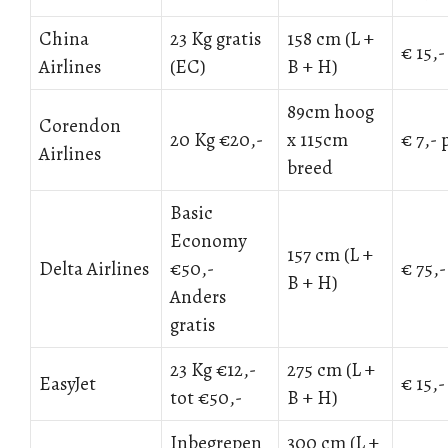
China
23 Kg gratis
158 cm (L +
€ 15,-
Airlines
(EC)
B + H)
89cm hoog
Corendon
20 Kg €20,-
x 115cm
€ 7,- 
Airlines
breed
Basic
Economy
157 cm (L +
Delta Airlines
€50,-
€ 75,-
B + H)
Anders
gratis
23 Kg €12,-
275 cm (L +
EasyJet
€ 15,-
tot €50,-
B + H)
Inbegrepen
300 cm (L +