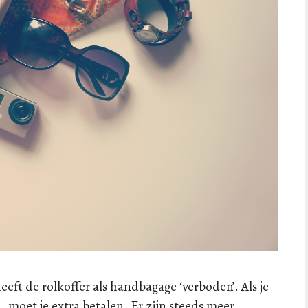
heeft de rolkoffer als handbagage ‘verboden’. Als je
, moet je extra betalen. Er zijn steeds meer