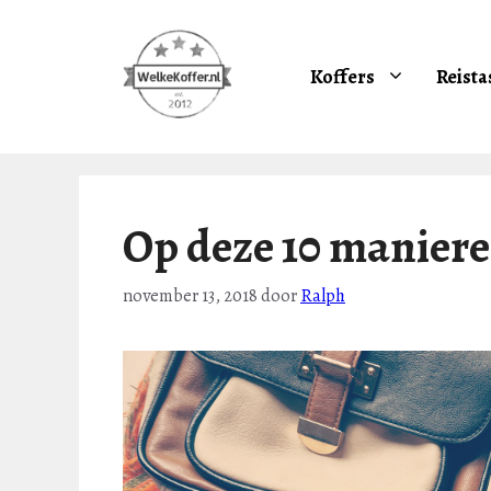
Ga
naar
de
Koffers
Reista
inhoud
Op deze 10 manieren
november 13, 2018
door
Ralph