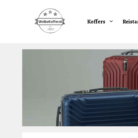
Ga
naar
de
Koffers
Reista
inhoud