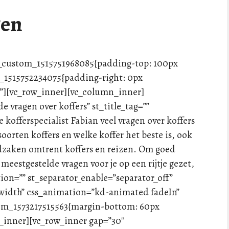
gen
vc_custom_1515751968085{padding-top: 100px
m_1515752234075{padding-right: 0px
}”][vc_row_inner][vc_column_inner]
e vragen over koffers” st_title_tag=””
 kofferspecialist Fabian veel vragen over koffers
soorten koffers en welke koffer het beste is, ook
andzaken omtrent koffers en reizen. Om goed
meestgestelde vragen voor je op een rijtje gezet,
ation=”” st_separator_enable=”separator_off”
llwidth” css_animation=”kd-animated fadeIn”
tom_1573217515563{margin-bottom: 60px
_inner][vc_row_inner gap=”30″