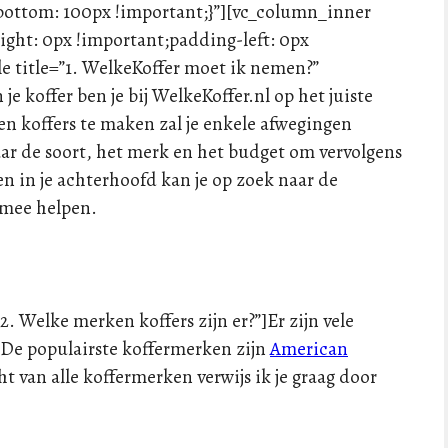
bottom: 100px !important;}”][vc_column_inner
ght: 0px !important;padding-left: 0px
gle title=”1. WelkeKoffer moet ik nemen?”
 koffer ben je bij WelkeKoffer.nl op het juiste
n koffers te maken zal je enkele afwegingen
r de soort, het merk en het budget om vervolgens
n in je achterhoofd kan je op zoek naar de
g mee helpen.
”2. Welke merken koffers zijn er?”]Er zijn vele
. De populairste koffermerken zijn
American
t van alle koffermerken verwijs ik je graag door