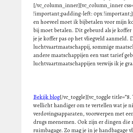
[/vc_column_inner][vc_column_inner css
!important;padding-left: 0px !important;}”
en hoeveel moet ik bijbetalen voor mijn k
bij moet betalen. Dit gebeurd als je koffe
je je koffer pas op het vliegveld aanmeld. 
luchtvaartmaatschappij, sommige maatscha
andere maatschappijen een vast tarief geb
luchtvaartmaatschappijen verwijs ik je gr
Bekijk blog
[/vc_toggle][vc_toggle title=”
wellicht handiger om te vertellen wat je
verdovingsapparaten, voorwerpen met een
drugs meenemen. Ook zijn er dingen die n
ruimbagage. Zo mag je in je handbagage v