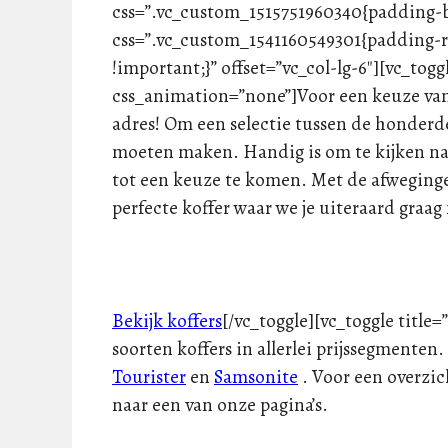
css=”.vc_custom_1515751960340{padding-
css=”.vc_custom_1541160549301{padding-ri
!important;}” offset=”vc_col-lg-6″][vc_tog
css_animation=”none”]Voor een keuze van je
adres! Om een selectie tussen de honderde
moeten maken. Handig is om te kijken naa
tot een keuze te komen. Met de afweginge
perfecte koffer waar we je uiteraard graa
Bekijk koffers
[/vc_toggle][vc_toggle title=
soorten koffers in allerlei prijssegmenten
Tourister
en
Samsonite
. Voor een overzich
naar een van onze pagina’s.