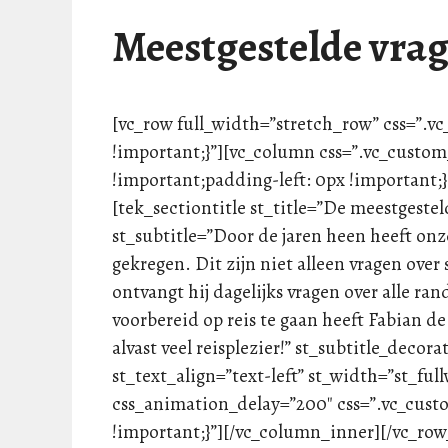
Meestgestelde vra
[vc_row full_width=”stretch_row” css=”.
!important;}”][vc_column css=”.vc_custo
!important;padding-left: 0px !important;
[tek_sectiontitle st_title=”De meestgesteld
st_subtitle=”Door de jaren heen heeft onze
gekregen. Dit zijn niet alleen vragen over 
ontvangt hij dagelijks vragen over alle r
voorbereid op reis te gaan heeft Fabian de 
alvast veel reisplezier!” st_subtitle_decor
st_text_align=”text-left” st_width=”st_fu
css_animation_delay=”200″ css=”.vc_cus
!important;}”][/vc_column_inner][/vc_row