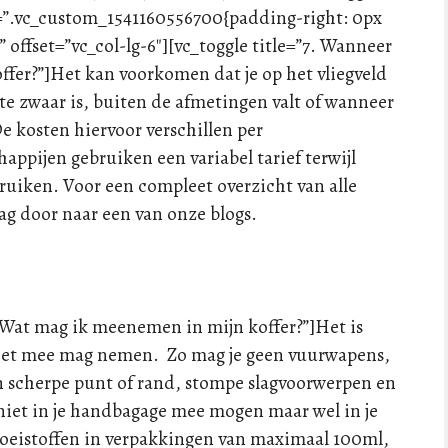
=”.vc_custom_1541160556700{padding-right: 0px
 offset=”vc_col-lg-6″][vc_toggle title=”7. Wanneer
offer?”]Het kan voorkomen dat je op het vliegveld
r te zwaar is, buiten de afmetingen valt of wanneer
De kosten hiervoor verschillen per
ppijen gebruiken een variabel tarief terwijl
ruiken. Voor een compleet overzicht van alle
aag door naar een van onze blogs.
8. Wat mag ik meenemen in mijn koffer?”]Het is
 niet mee mag nemen. Zo mag je geen vuurwapens,
 scherpe punt of rand, stompe slagvoorwerpen en
iet in je handbagage mee mogen maar wel in je
loeistoffen in verpakkingen van maximaal 100ml,