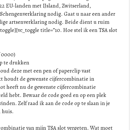
22 EU-landen met IJsland, Zwitserland,
 Schengenverklaring nodig. Gaat u naar een ander
lige artsenverklaring nodig. Beide dient u ruim
toggle][vc_toggle title=”10. Hoe stel ik een TSA slot
f 0000)
p te drukken
houd deze met een pen of paperclip vast
ukt houdt de gewenste cijfercombinatie in
slot heeft nu de gewenste cijfercombinatie
steld hebt. Bewaar de code goed en op een plek
 vinden. Zelf raad ik aan de code op te slaan in je
n huis.
e combinatie van mijn TSA slot vergeten. Wat moet