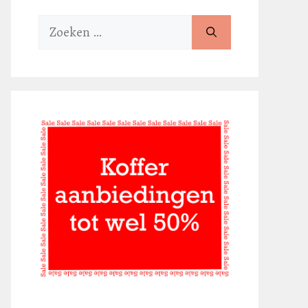
Zoek
naar: