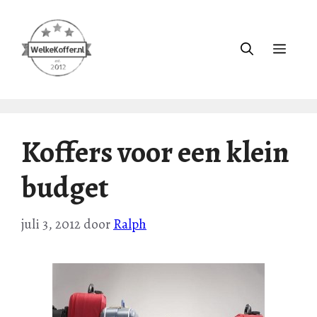
Ga
naar
de
Menu
inhoud
Koffers voor een klein
budget
juli 3, 2012
door
Ralph